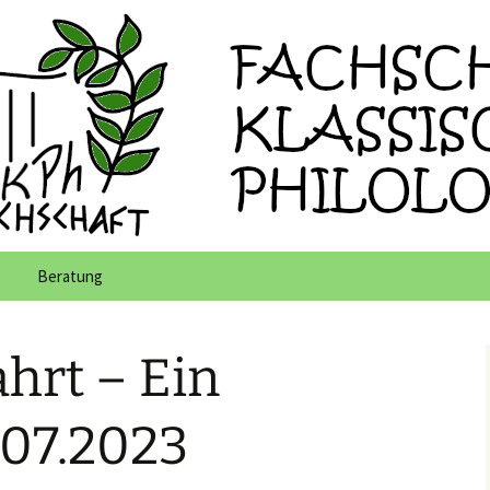
 Klassische Phi
Beratung
ng
Interesse am Studium
hrt – Ein
nung
Studienpilot
rfeier
Wichtige Links
Links rund ums Studium
.07.2023
Lernansätze für
Wanderausflug 2021
Links rund ums
Klausuren
Lehramtsstudium