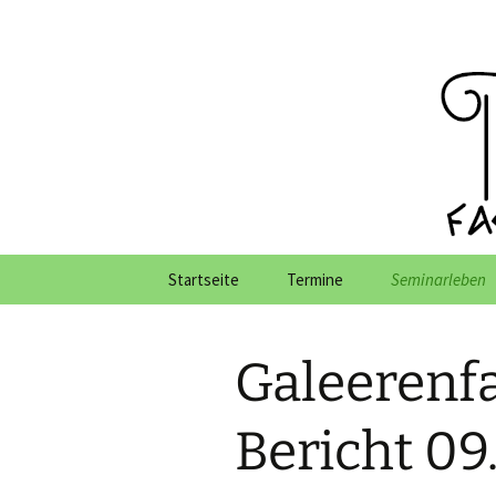
Zum
Inhalt
springen
Fachschaft
Startseite
Termine
Seminarleben
Wir stellen uns vor
Ersti-Einführu
Galeerenfa
Unsere Aufgaben
Semestereröff
Gremien
Sommer-/Winte
Bericht 09
Ausflüge