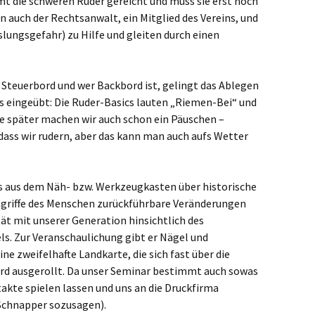
t die schweren Ruder gereicht und muss sie erst noch
auch der Rechtsanwalt, ein Mitglied des Vereins, und
lungsgefahr) zu Hilfe und gleiten durch einen
 Steuerbord und wer Backbord ist, gelingt das Ablegen
eingeübt: Die Ruder-Basics lauten „Riemen-Bei“ und
e später machen wir auch schon ein Päuschen –
dass wir rudern, aber das kann man auch aufs Wetter
s aus dem Näh- bzw. Werkzeugkasten über historische
ingriffe des Menschen zurückführbare Veränderungen
tät mit unserer Generation hinsichtlich des
 Zur Veranschaulichung gibt er Nägel und
ne zweifelhafte Landkarte, die sich fast über die
ird ausgerollt. Da unser Seminar bestimmt auch sowas
akte spielen lassen und uns an die Druckfirma
 Schnapper sozusagen).