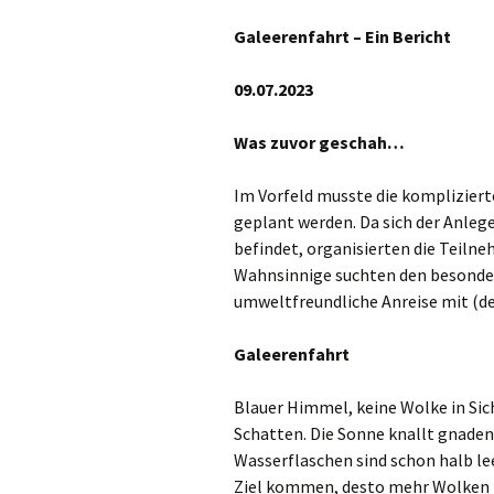
Café Crustulum
Galeerenfahrt – Ein Bericht
Übungsraum in
Sandgasse
09.07.2023
Absolventenfe
Was zuvor geschah…
Im Vorfeld musste die komplizier
geplant werden. Da sich der Anleg
befindet, organisierten die Teiln
Wahnsinnige suchten den besondere
umweltfreundliche Anreise mit (d
Galeerenfahrt
Blauer Himmel, keine Wolke in Sic
Schatten. Die Sonne knallt gnaden
Wasserflaschen sind schon halb lee
Ziel kommen, desto mehr Wolken z